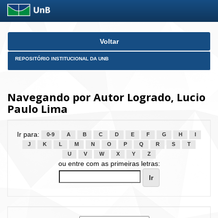
Skip
Voltar
navigation
REPOSITÓRIO INSTITUCIONAL DA UNB
Navegando por Autor Logrado, Lucio
Paulo Lima
Ir para:
0-9
A
B
C
D
E
F
G
H
I
J
K
L
M
N
O
P
Q
R
S
T
U
V
W
X
Y
Z
ou entre com as primeiras letras: