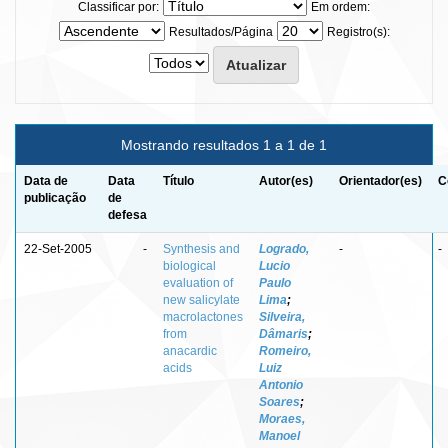
Classificar por:
Em ordem:
Resultados/Página
Registro(s):
Mostrando resultados 1 a 1 de 1
Data de
Data
Título
Autor(es)
Orientador(es)
C
publicação
de
defesa
22-Set-2005
-
Synthesis and
Logrado,
-
-
biological
Lucio
evaluation of
Paulo
new salicylate
Lima
;
macrolactones
Silveira,
from
Dâmaris
;
anacardic
Romeiro,
acids
Luiz
Antonio
Soares
;
Moraes,
Manoel