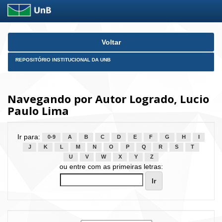
Skip
Voltar
navigation
REPOSITÓRIO INSTITUCIONAL DA UNB
Navegando por Autor Logrado, Lucio
Paulo Lima
Ir para:
0-9
A
B
C
D
E
F
G
H
I
J
K
L
M
N
O
P
Q
R
S
T
U
V
W
X
Y
Z
ou entre com as primeiras letras: