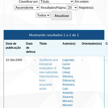
Classificar por:
Em ordem:
Resultados/Página
Registro(s):
Mostrando resultados 1 a 1 de 1
Data de
Data
Título
Autor(es)
Orientador(es)
C
publicação
de
defesa
22-Set-2005
-
Synthesis and
Logrado,
-
-
biological
Lucio
evaluation of
Paulo
new salicylate
Lima
;
macrolactones
Silveira,
from
Dâmaris
;
anacardic
Romeiro,
acids
Luiz
Antonio
Soares
;
Moraes,
Manoel