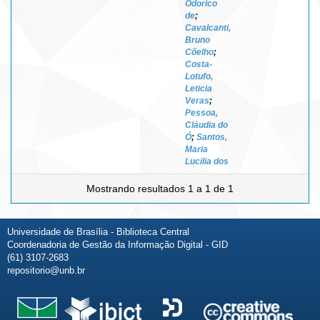
Odorico
de
;
Cavalcanti,
Bruno
Côelho
;
Costa-
Lotufo,
Leticia
Veras
;
Pessoa,
Cláudia do
Ó
;
Santos,
Maria
Lucilia dos
Mostrando resultados 1 a 1 de 1
Universidade de Brasília - Biblioteca Central
Coordenadoria de Gestão da Informação Digital - GID
(61) 3107-2683
repositorio@unb.br