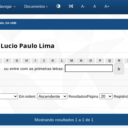
Navegar
Documentos
A-
A
A+
NAL DA UNB
 Lucio Paulo Lima
F
G
H
I
J
K
L
M
N
O
P
Q
R
ou entre com as primeiras letras:
Em ordem:
Resultados/Página
Registro(
Mostrando resultados 1 a 1 de 1