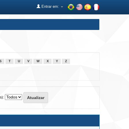
Entrar em:
S
T
U
V
W
X
Y
Z
s):