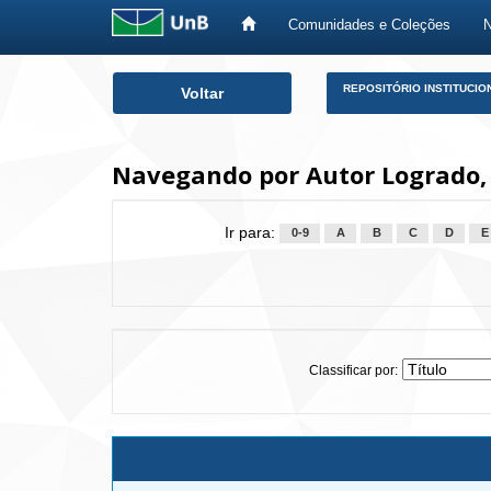
Comunidades e Coleções
Skip
REPOSITÓRIO INSTITUCIO
Voltar
navigation
Navegando por Autor Logrado,
Ir para:
0-9
A
B
C
D
E
Classificar por: