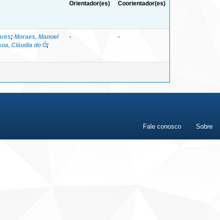
Orientador(es)
Coorientador(es)
ares
;
Moraes, Manoel
-
-
oa, Cláudia do Ó
;
Fale conosco
Sobre