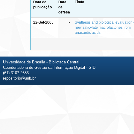
Data de
Data
Título
publicação
de
defesa
22-Set-2005
-
Synthesis and biological evaluation 
new salicylate macrolactones from
anacardic acids
Universidade de Brasília - Biblioteca Central
Coordenadoria de Gestão da Informação Digital - GID
(61) 3107-2683
repositorio@unb.br