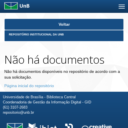
Skip
Voltar
navigation
REPOSITÓRIO INSTITUCIONAL DA UNB
Não há documentos
Não há documentos disponíveis no repositório de acordo com a
sua solicitação.
Página inicial do repositório
Universidade de Brasília - Biblioteca Central
Coordenadoria de Gestão da Informação Digital - GID
(61) 3107-2683
repositorio@unb.br