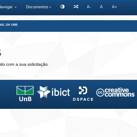
Navegar
Documentos
A-
A
A+
NAL DA UNB
s
do com a sua solicitação.