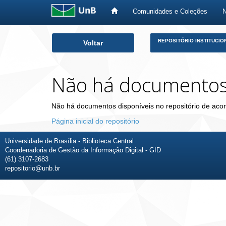
Comunidades e Coleções
Skip
REPOSITÓRIO INSTITUCIO
Voltar
navigation
Não há documento
Não há documentos disponíveis no repositório de acor
Página inicial do repositório
Universidade de Brasília - Biblioteca Central
Coordenadoria de Gestão da Informação Digital - GID
(61) 3107-2683
repositorio@unb.br