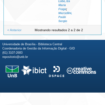
Lobo, Iza
Maria
Fraga
;
Marcellini,
Paulo
Sergio
< Anterior
Mostrando resultados 2 a 2 de 2
Universidade de Brasília - Biblioteca Central
Coordenadoria de Gestão da Informação Digital - GID
(61) 3107-2683
repositorio@unb.br
Fale conosco