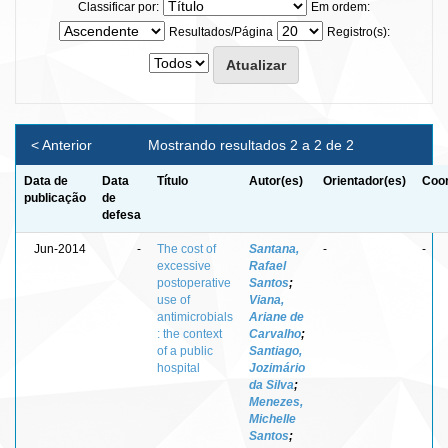
Classificar por:
Em ordem:
Resultados/Página
Registro(s):
< Anterior
Mostrando resultados 2 a 2 de 2
Data de
Data
Título
Autor(es)
Orientador(es)
Coor
publicação
de
defesa
Jun-2014
-
The cost of
Santana,
-
-
excessive
Rafael
postoperative
Santos
;
use of
Viana,
antimicrobials
Ariane de
: the context
Carvalho
;
of a public
Santiago,
hospital
Jozimário
da Silva
;
Menezes,
Michelle
Santos
;