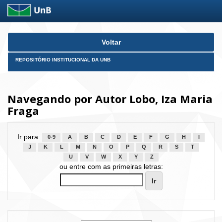
Skip
Voltar
navigation
REPOSITÓRIO INSTITUCIONAL DA UNB
Navegando por Autor Lobo, Iza Maria
Fraga
Ir para:
0-9
A
B
C
D
E
F
G
H
I
J
K
L
M
N
O
P
Q
R
S
T
U
V
W
X
Y
Z
ou entre com as primeiras letras: