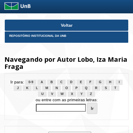
Skip
Voltar
navigation
REPOSITÓRIO INSTITUCIONAL DA UNB
Navegando por Autor Lobo, Iza Maria
Fraga
Ir para:
0-9
A
B
C
D
E
F
G
H
I
J
K
L
M
N
O
P
Q
R
S
T
U
V
W
X
Y
Z
ou entre com as primeiras letras: