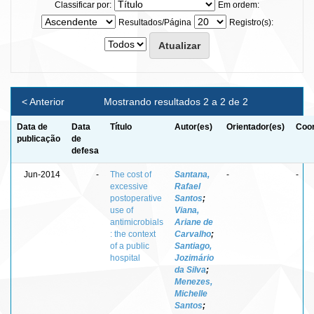
Classificar por:
Em ordem:
Resultados/Página
Registro(s):
< Anterior
Mostrando resultados 2 a 2 de 2
Data de
Data
Título
Autor(es)
Orientador(es)
Coor
publicação
de
defesa
Jun-2014
-
The cost of
Santana,
-
-
excessive
Rafael
postoperative
Santos
;
use of
Viana,
antimicrobials
Ariane de
: the context
Carvalho
;
of a public
Santiago,
hospital
Jozimário
da Silva
;
Menezes,
Michelle
Santos
;