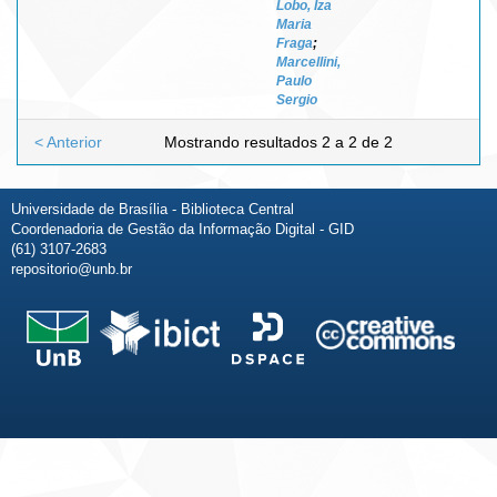
Lobo, Iza
Maria
Fraga
;
Marcellini,
Paulo
Sergio
< Anterior
Mostrando resultados 2 a 2 de 2
Universidade de Brasília - Biblioteca Central
Coordenadoria de Gestão da Informação Digital - GID
(61) 3107-2683
repositorio@unb.br
Fale conosco