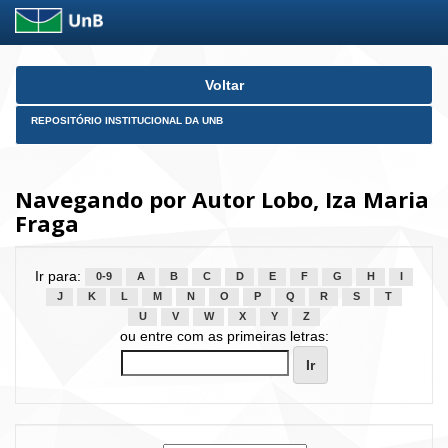
Skip
Voltar
navigation
REPOSITÓRIO INSTITUCIONAL DA UNB
Navegando por Autor Lobo, Iza Maria
Fraga
Ir para:
0-9
A
B
C
D
E
F
G
H
I
J
K
L
M
N
O
P
Q
R
S
T
U
V
W
X
Y
Z
ou entre com as primeiras letras: