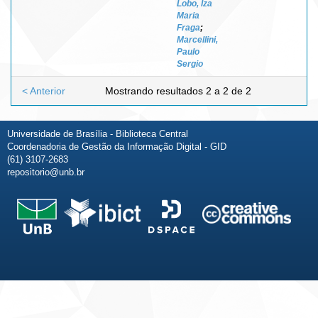
Lobo, Iza
Maria
Fraga
;
Marcellini,
Paulo
Sergio
< Anterior
Mostrando resultados 2 a 2 de 2
Universidade de Brasília - Biblioteca Central
Coordenadoria de Gestão da Informação Digital - GID
(61) 3107-2683
repositorio@unb.br
Fale conosco