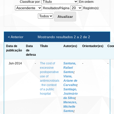
Classificar por:
Em ordem:
Resultados/Página
Registro(s):
< Anterior
Mostrando resultados 2 a 2 de 2
Data de
Data
Título
Autor(es)
Orientador(es)
Coor
publicação
de
defesa
Jun-2014
-
The cost of
Santana,
-
-
excessive
Rafael
postoperative
Santos
;
use of
Viana,
antimicrobials
Ariane de
: the context
Carvalho
;
of a public
Santiago,
hospital
Jozimário
da Silva
;
Menezes,
Michelle
Santos
;