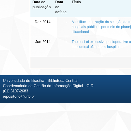
Data de
Data
Título
publicação
de
defesa
Dez-2014
-
A institucionalização da seleção de
hospitais públicos por meio do plane
situacional
Jun-2014
-
The cost of excessive postoperative us
the context of a public hospital
Universidade de Brasília - Biblioteca Central
Coordenadoria de Gestão da Informação Digital - GID
(61) 3107-2683
repositorio@unb.br