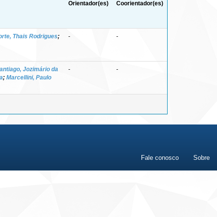
Orientador(es)
Coorientador(es)
rte, Thais Rodrigues
;
-
-
antiago, Jozimário da
-
-
ga
;
Marcellini, Paulo
Fale conosco
Sobre