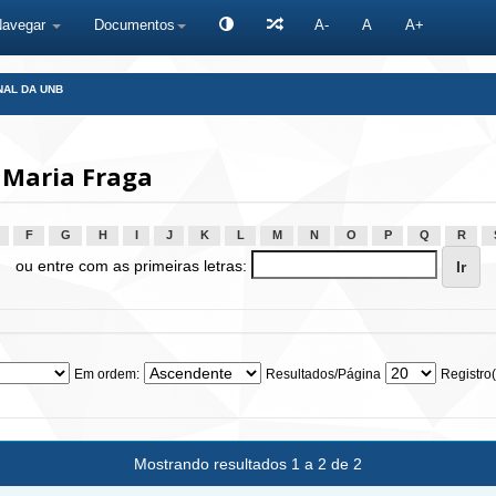
Navegar
Documentos
A-
A
A+
NAL DA UNB
 Maria Fraga
F
G
H
I
J
K
L
M
N
O
P
Q
R
ou entre com as primeiras letras:
Em ordem:
Resultados/Página
Registro(
Mostrando resultados 1 a 2 de 2