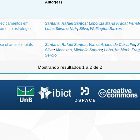
Autor(es)
 medicamentos em
Santana, Rafael Santos
;
Lobo, Iza Maria Fraga
;
Penafo
jamento estratégico
Leite, Silvana Nair
;
Silva, Wellington Barros
e of antimicrobials :
Santana, Rafael Santos
;
Viana, Ariane de Carvalho
;
S
Silva
;
Menezes, Michelle Santos
;
Lobo, Iza Maria Fra
Sergio
Mostrando resultados 1 a 2 de 2