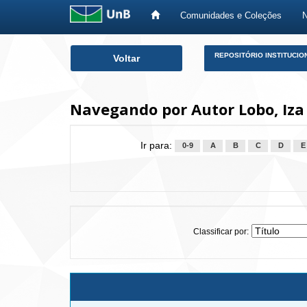
Comunidades e Coleções
Skip
REPOSITÓRIO INSTITUCIO
Voltar
navigation
Navegando por Autor Lobo, Iza
Ir para:
0-9
A
B
C
D
E
Classificar por: