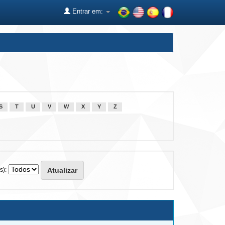
Entrar em:
S
T
U
V
W
X
Y
Z
s):