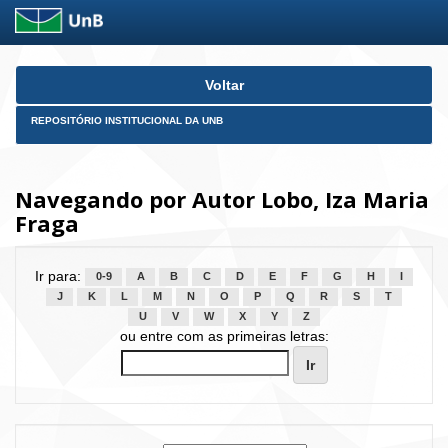
Skip
Voltar
navigation
REPOSITÓRIO INSTITUCIONAL DA UNB
Navegando por Autor Lobo, Iza Maria
Fraga
Ir para:
0-9
A
B
C
D
E
F
G
H
I
J
K
L
M
N
O
P
Q
R
S
T
U
V
W
X
Y
Z
ou entre com as primeiras letras: