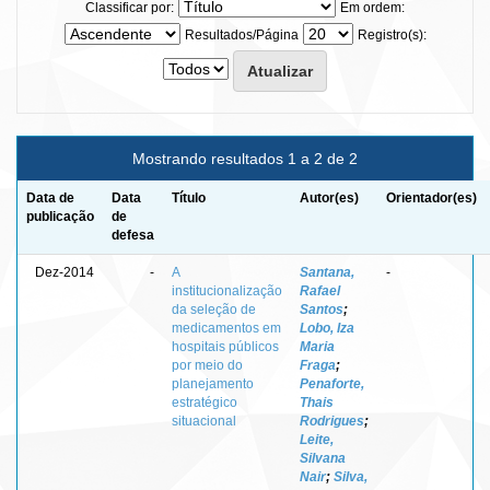
Classificar por:
Em ordem:
Resultados/Página
Registro(s):
Mostrando resultados 1 a 2 de 2
Data de
Data
Título
Autor(es)
Orientador(es)
publicação
de
defesa
Dez-2014
-
A
Santana,
-
institucionalização
Rafael
da seleção de
Santos
;
medicamentos em
Lobo, Iza
hospitais públicos
Maria
por meio do
Fraga
;
planejamento
Penaforte,
estratégico
Thais
situacional
Rodrigues
;
Leite,
Silvana
Nair
;
Silva,