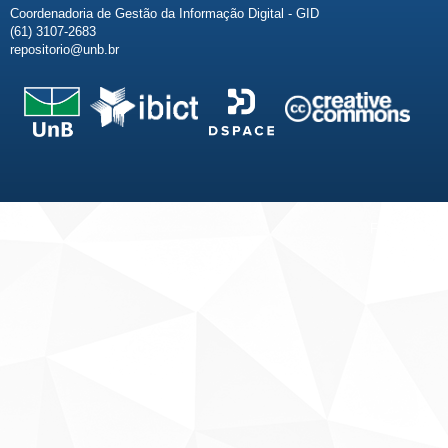
Coordenadoria de Gestão da Informação Digital - GID
(61) 3107-2683
repositorio@unb.br
Fale conosco
Sobre