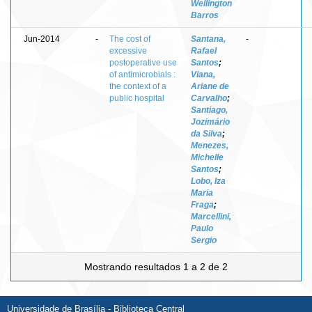
Wellington
Barros
Jun-2014
-
The cost of
Santana,
-
excessive
Rafael
postoperative use
Santos
;
of antimicrobials :
Viana,
the context of a
Ariane de
public hospital
Carvalho
;
Santiago,
Jozimário
da Silva
;
Menezes,
Michelle
Santos
;
Lobo, Iza
Maria
Fraga
;
Marcellini,
Paulo
Sergio
Mostrando resultados 1 a 2 de 2
Universidade de Brasília - Biblioteca Central