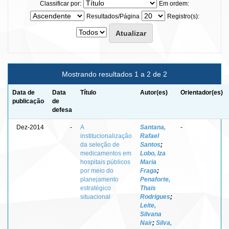
Classificar por:
Em ordem:
Resultados/Página
Registro(s):
Mostrando resultados 1 a 2 de 2
Data de
Data
Título
Autor(es)
Orientador(es)
publicação
de
defesa
Dez-2014
-
A
Santana,
-
institucionalização
Rafael
da seleção de
Santos
;
medicamentos em
Lobo, Iza
hospitais públicos
Maria
por meio do
Fraga
;
planejamento
Penaforte,
estratégico
Thais
situacional
Rodrigues
;
Leite,
Silvana
Nair
;
Silva,