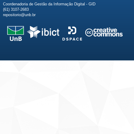
Coordenadoria de Gestão da Informação Digital - GID
(61) 3107-2683
repositorio@unb.br
Fale conosco
Sobre