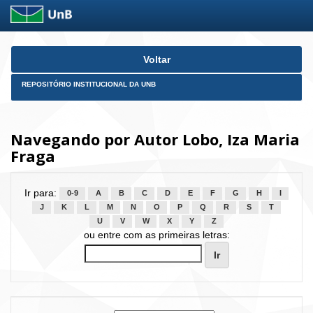
Skip
Voltar
navigation
REPOSITÓRIO INSTITUCIONAL DA UNB
Navegando por Autor Lobo, Iza Maria
Fraga
Ir para:
0-9
A
B
C
D
E
F
G
H
I
J
K
L
M
N
O
P
Q
R
S
T
U
V
W
X
Y
Z
ou entre com as primeiras letras: