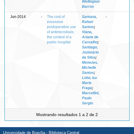
Wellington
Barros
Jun-2014
-
The cost of
Santana,
-
excessive
Rafael
postoperative use
Santos
;
of antimicrobials :
Viana,
the context of a
Ariane de
public hospital
Carvalho
;
Santiago,
Jozimário
da Silva
;
Menezes,
Michelle
Santos
;
Lobo, Iza
Maria
Fraga
;
Marcellini,
Paulo
Sergio
Mostrando resultados 1 a 2 de 2
Universidade de Brasília - Biblioteca Central