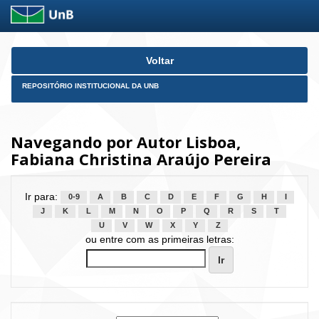
Skip
Voltar
navigation
REPOSITÓRIO INSTITUCIONAL DA UNB
Navegando por Autor Lisboa,
Fabiana Christina Araújo Pereira
Ir para:
0-9
A
B
C
D
E
F
G
H
I
J
K
L
M
N
O
P
Q
R
S
T
U
V
W
X
Y
Z
ou entre com as primeiras letras: