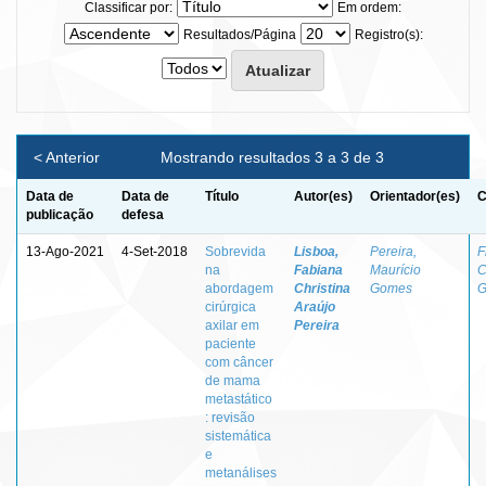
Classificar por:
Em ordem:
Resultados/Página
Registro(s):
< Anterior
Mostrando resultados 3 a 3 de 3
Data de
Data de
Título
Autor(es)
Orientador(es)
C
publicação
defesa
13-Ago-2021
4-Set-2018
Sobrevida
Lisboa,
Pereira,
F
na
Fabiana
Maurício
C
abordagem
Christina
Gomes
G
cirúrgica
Araújo
axilar em
Pereira
paciente
com câncer
de mama
metastático
: revisão
sistemática
e
metanálises