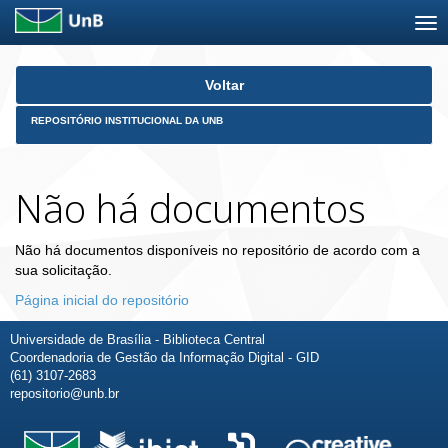
Skip
Voltar
navigation
REPOSITÓRIO INSTITUCIONAL DA UNB
Não há documentos
Não há documentos disponíveis no repositório de acordo com a
sua solicitação.
Página inicial do repositório
Universidade de Brasília - Biblioteca Central
Coordenadoria de Gestão da Informação Digital - GID
(61) 3107-2683
repositorio@unb.br