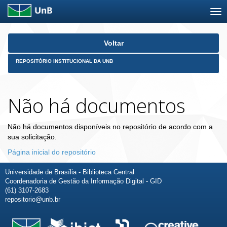
Skip
Voltar
navigation
REPOSITÓRIO INSTITUCIONAL DA UNB
Não há documentos
Não há documentos disponíveis no repositório de acordo com a
sua solicitação.
Página inicial do repositório
Universidade de Brasília - Biblioteca Central
Coordenadoria de Gestão da Informação Digital - GID
(61) 3107-2683
repositorio@unb.br