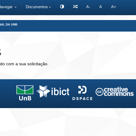
Navegar
Documentos
A-
A
A+
NAL DA UNB
s
do com a sua solicitação.