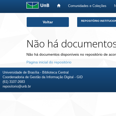
Comunidades e Coleções
Skip
REPOSITÓRIO INSTITUCIO
Voltar
navigation
Não há documento
Não há documentos disponíveis no repositório de acor
Página inicial do repositório
Universidade de Brasília - Biblioteca Central
Coordenadoria de Gestão da Informação Digital - GID
(61) 3107-2683
repositorio@unb.br