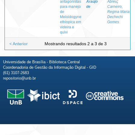
antagonistas
Araújo
Abreu
;
para manejo
de
Carneiro,
de
Regina Maria
Meloidogyne
Dechechi
ethiopica em
Gomes
videira e
quivi
< Anterior
Mostrando resultados 2 a 3 de 3
Universidade de Brasília - Biblioteca Central
Coordenadoria de Gestão da Informação Digital - GID
(61) 3107-2683
repositorio@unb.br
Fale conosco