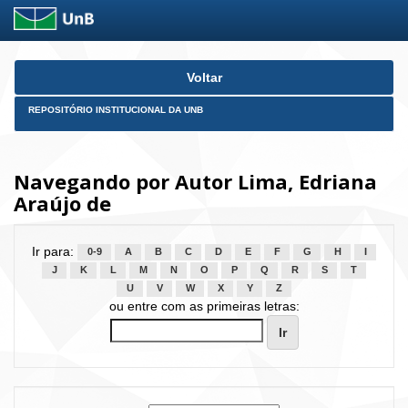
Skip
Voltar
navigation
REPOSITÓRIO INSTITUCIONAL DA UNB
Navegando por Autor Lima, Edriana
Araújo de
Ir para:
0-9
A
B
C
D
E
F
G
H
I
J
K
L
M
N
O
P
Q
R
S
T
U
V
W
X
Y
Z
ou entre com as primeiras letras: