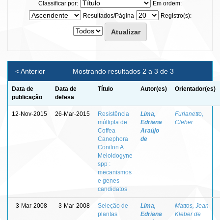
Classificar por:
Em ordem:
Resultados/Página
Registro(s):
< Anterior
Mostrando resultados 2 a 3 de 3
Data de
Data de
Título
Autor(es)
Orientador(es)
publicação
defesa
12-Nov-2015
26-Mar-2015
Resistência
Lima,
Furlanetto,
múltipla de
Edriana
Cleber
Coffea
Araújo
Canephora
de
Conilon A
Meloidogyne
spp :
mecanismos
e genes
candidatos
3-Mar-2008
3-Mar-2008
Seleção de
Lima,
Mattos, Jean
plantas
Edriana
Kleber de