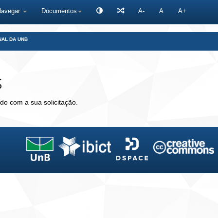
Navegar
Documentos
A-
A
A+
NAL DA UNB
s
do com a sua solicitação.