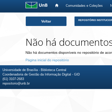
Comunidades e Coleções
Skip
REPOSITÓRIO INSTITUCIO
Voltar
navigation
Não há documento
Não há documentos disponíveis no repositório de acor
Página inicial do repositório
Universidade de Brasília - Biblioteca Central
Coordenadoria de Gestão da Informação Digital - GID
(61) 3107-2683
repositorio@unb.br