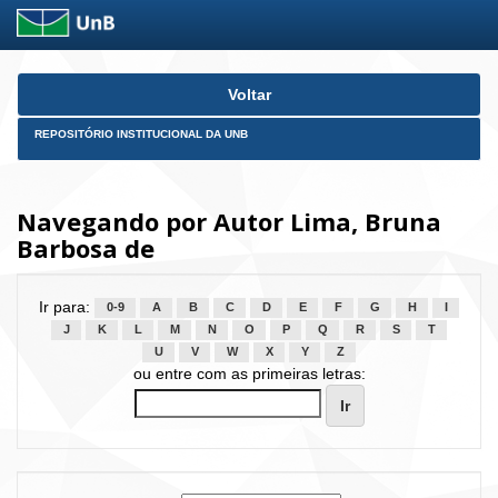
Skip
Voltar
navigation
REPOSITÓRIO INSTITUCIONAL DA UNB
Navegando por Autor Lima, Bruna
Barbosa de
Ir para:
0-9
A
B
C
D
E
F
G
H
I
J
K
L
M
N
O
P
Q
R
S
T
U
V
W
X
Y
Z
ou entre com as primeiras letras: