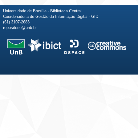
Universidade de Brasília - Biblioteca Central
Coordenadoria de Gestão da Informação Digital - GID
(61) 3107-2683
repositorio@unb.br
Fale conosco
Sobre