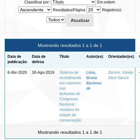
Classificar por:
Em ordem:
Resultados/Página
Registro(s):
Mostrando resultados 1 a 1 de 1
Data de
Data de
Título
Autor(es)
Orientador(es)
publicação
defesa
6-Abr-2020
30-Ago-2019
Sistema de
Lima,
Zanoni, Vanda
revestimento
Bruna
Alice Garcia
em mármore
Barbosa
nas
de
fachadas do
Congresso
Nacional :
cenários do
estado de
conservação
Mostrando resultados 1 a 1 de 1