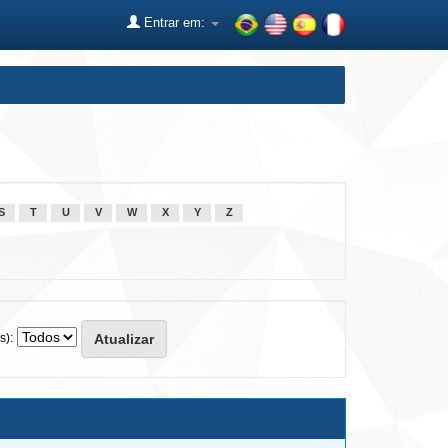
Entrar em:
S
T
U
V
W
X
Y
Z
s):