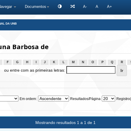
Navegar
Documentos
A-
A
A+
NAL DA UNB
una Barbosa de
F
G
H
I
J
K
L
M
N
O
P
Q
R
ou entre com as primeiras letras:
Em ordem:
Resultados/Página
Registro(
Mostrando resultados 1 a 1 de 1