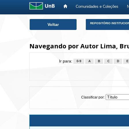
Comunidades e Coleções
Skip
REPOSITÓRIO INSTITUCIO
Voltar
navigation
Navegando por Autor Lima, Br
Ir para:
0-9
A
B
C
D
E
Classificar por: