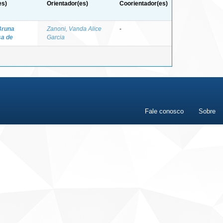
es)
Orientador(es)
Coorientador(es)
Bruna
Zanoni, Vanda Alice
-
a de
Garcia
Fale conosco
Sobre