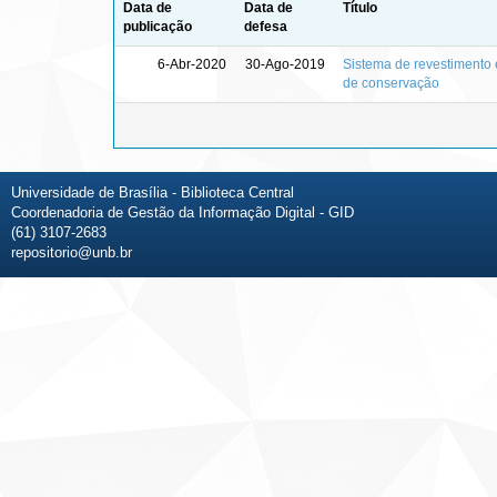
Data de
Data de
Título
publicação
defesa
6-Abr-2020
30-Ago-2019
Sistema de revestimento
de conservação
Universidade de Brasília - Biblioteca Central
Coordenadoria de Gestão da Informação Digital - GID
(61) 3107-2683
repositorio@unb.br