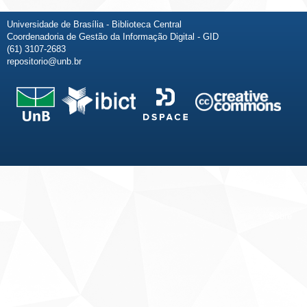
Universidade de Brasília - Biblioteca Central
Coordenadoria de Gestão da Informação Digital - GID
(61) 3107-2683
repositorio@unb.br
Fale conosco
Sobre