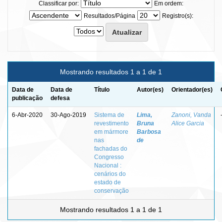
Classificar por:
Em ordem:
Resultados/Página
Registro(s):
Mostrando resultados 1 a 1 de 1
Data de
Data de
Título
Autor(es)
Orientador(es)
publicação
defesa
6-Abr-2020
30-Ago-2019
Sistema de
Lima,
Zanoni, Vanda
revestimento
Bruna
Alice Garcia
em mármore
Barbosa
nas
de
fachadas do
Congresso
Nacional :
cenários do
estado de
conservação
Mostrando resultados 1 a 1 de 1