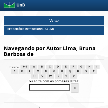
Skip
Voltar
navigation
REPOSITÓRIO INSTITUCIONAL DA UNB
Navegando por Autor Lima, Bruna
Barbosa de
Ir para:
0-9
A
B
C
D
E
F
G
H
I
J
K
L
M
N
O
P
Q
R
S
T
U
V
W
X
Y
Z
ou entre com as primeiras letras: