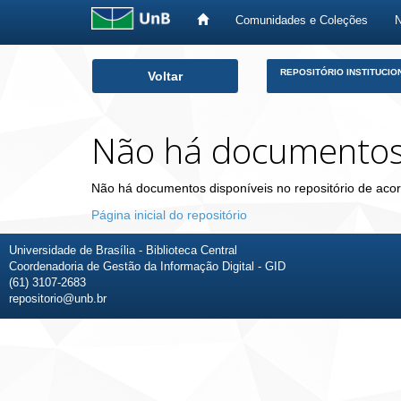
Comunidades e Coleções
Skip
REPOSITÓRIO INSTITUCIO
Voltar
navigation
Não há documento
Não há documentos disponíveis no repositório de acor
Página inicial do repositório
Universidade de Brasília - Biblioteca Central
Coordenadoria de Gestão da Informação Digital - GID
(61) 3107-2683
repositorio@unb.br