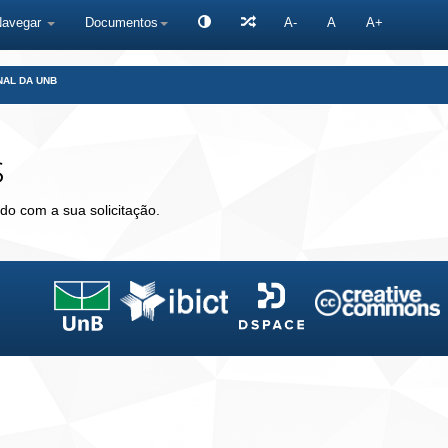
Navegar
Documentos
A-
A
A+
NAL DA UNB
s
do com a sua solicitação.