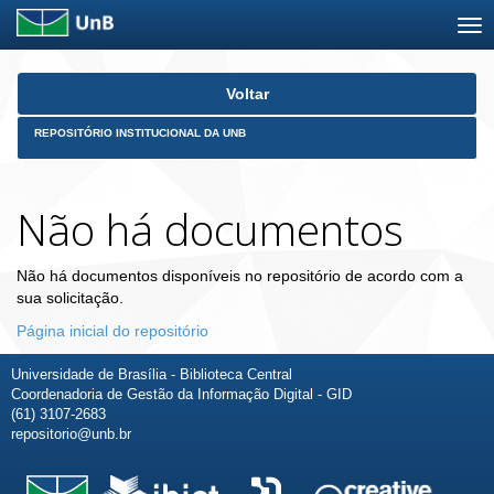
Skip
Voltar
navigation
REPOSITÓRIO INSTITUCIONAL DA UNB
Não há documentos
Não há documentos disponíveis no repositório de acordo com a
sua solicitação.
Página inicial do repositório
Universidade de Brasília - Biblioteca Central
Coordenadoria de Gestão da Informação Digital - GID
(61) 3107-2683
repositorio@unb.br