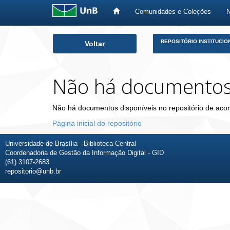
Comunidades e Coleções
Skip
REPOSITÓRIO INSTITUCIO
Voltar
navigation
Não há documento
Não há documentos disponíveis no repositório de acor
Página inicial do repositório
Universidade de Brasília - Biblioteca Central
Coordenadoria de Gestão da Informação Digital - GID
(61) 3107-2683
repositorio@unb.br