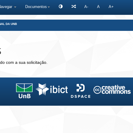
Navegar
Documentos
A-
A
A+
NAL DA UNB
s
do com a sua solicitação.