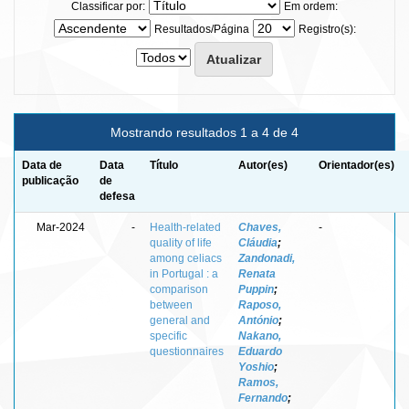
Classificar por:
Em ordem:
Resultados/Página
Registro(s):
Mostrando resultados 1 a 4 de 4
Data de
Data
Título
Autor(es)
Orientador(es)
publicação
de
defesa
Mar-2024
-
Health-related
Chaves,
-
quality of life
Cláudia
;
among celiacs
Zandonadi,
in Portugal : a
Renata
comparison
Puppin
;
between
Raposo,
general and
António
;
specific
Nakano,
questionnaires
Eduardo
Yoshio
;
Ramos,
Fernando
;