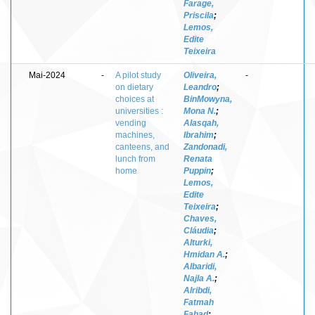
Farage,
Priscila
;
Lemos,
Edite
Teixeira
Mai-2024
-
A pilot study
Oliveira,
-
on dietary
Leandro
;
choices at
BinMowyna,
universities :
Mona N.
;
vending
Alasqah,
machines,
Ibrahim
;
canteens, and
Zandonadi,
lunch from
Renata
home
Puppin
;
Lemos,
Edite
Teixeira
;
Chaves,
Cláudia
;
Alturki,
Hmidan A.
;
Albaridi,
Najla A.
;
Alribdi,
Fatmah
Fahad
;