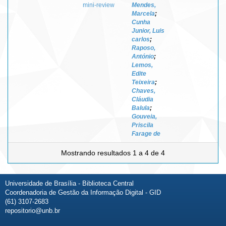
mini-review
Mendes,
Marcela
;
Cunha
Junior, Luis
carlos
;
Raposo,
António
;
Lemos,
Edite
Teixeira
;
Chaves,
Cláudia
Balula
;
Gouveia,
Priscila
Farage de
Mostrando resultados 1 a 4 de 4
Universidade de Brasília - Biblioteca Central
Coordenadoria de Gestão da Informação Digital - GID
(61) 3107-2683
repositorio@unb.br