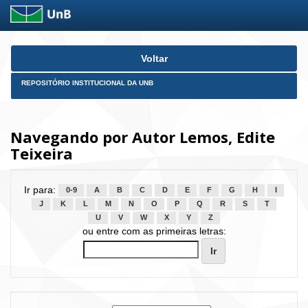
Skip
Voltar
navigation
REPOSITÓRIO INSTITUCIONAL DA UNB
Navegando por Autor Lemos, Edite
Teixeira
Ir para:
0-9
A
B
C
D
E
F
G
H
I
J
K
L
M
N
O
P
Q
R
S
T
U
V
W
X
Y
Z
ou entre com as primeiras letras: