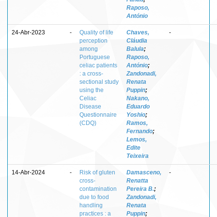
Raposo,
António
24-Abr-2023
-
Quality of life
Chaves,
-
perception
Cláudia
among
Balula
;
Portuguese
Raposo,
celiac patients
António
;
: a cross-
Zandonadi,
sectional study
Renata
using the
Puppin
;
Celiac
Nakano,
Disease
Eduardo
Questionnaire
Yoshio
;
(CDQ)
Ramos,
Fernando
;
Lemos,
Edite
Teixeira
14-Abr-2024
-
Risk of gluten
Damasceno,
-
cross-
Renatta
contamination
Pereira B.
;
due to food
Zandonadi,
handling
Renata
practices : a
Puppin
;