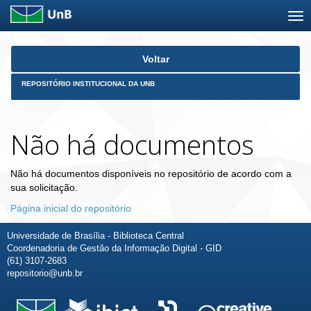
Skip
Voltar
navigation
REPOSITÓRIO INSTITUCIONAL DA UNB
Não há documentos
Não há documentos disponíveis no repositório de acordo com a
sua solicitação.
Página inicial do repositório
Universidade de Brasília - Biblioteca Central
Coordenadoria de Gestão da Informação Digital - GID
(61) 3107-2683
repositorio@unb.br