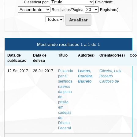
Classificar por:
Em ordem:
Resultados/Página
Registro(s):
Mostrando resultados 1 a 1 de 1
Data de
Data de
Título
Autor(es)
Orientador(es)
Coo
publicação
defesa
12-Set-2017
28-Jul-2017
Puxando
Lemos,
Oliveira, Luís
-
pena :
Carolina
Roberto
sentidos
Barreto
Cardoso de
nativos
da pena
de
prisão
em
cadeias
do
Distrito
Federal