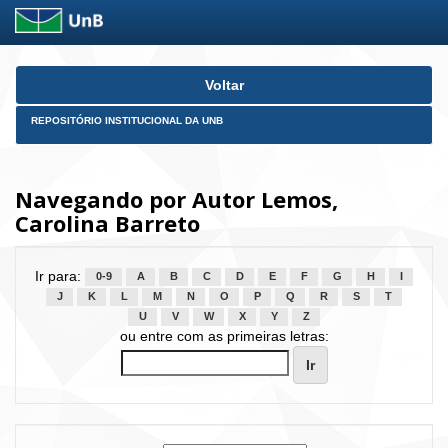
Skip
Voltar
navigation
REPOSITÓRIO INSTITUCIONAL DA UNB
Navegando por Autor Lemos,
Carolina Barreto
Ir para:
0-9
A
B
C
D
E
F
G
H
I
J
K
L
M
N
O
P
Q
R
S
T
U
V
W
X
Y
Z
ou entre com as primeiras letras: