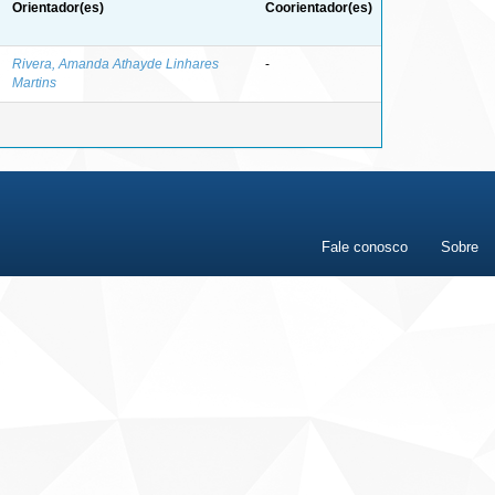
Orientador(es)
Coorientador(es)
Rivera, Amanda Athayde Linhares
-
Martins
Fale conosco
Sobre