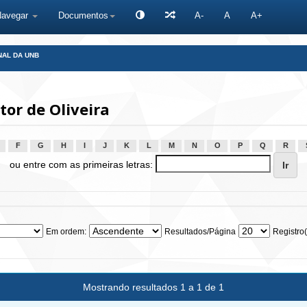
Navegar
Documentos
A-
A
A+
NAL DA UNB
tor de Oliveira
F
G
H
I
J
K
L
M
N
O
P
Q
R
ou entre com as primeiras letras:
Em ordem:
Resultados/Página
Registro(
Mostrando resultados 1 a 1 de 1