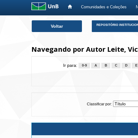
Comunidades e Coleções
Skip
REPOSITÓRIO INSTITUCIO
Voltar
navigation
Navegando por Autor Leite, Vic
Ir para:
0-9
A
B
C
D
E
Classificar por: