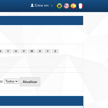
Entrar em:
S
T
U
V
W
X
Y
Z
s):