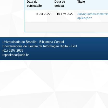
Data de
Data de
Título
publicação
defesa
5-Jul-2022
10-Fev-2022
Salvaguardas comercia
aplicação?
Universidade de Brasília - Biblioteca Central
Coordenadoria de Gestão da Informação Digital - GID
(61) 3107-2683
repositorio@unb.br