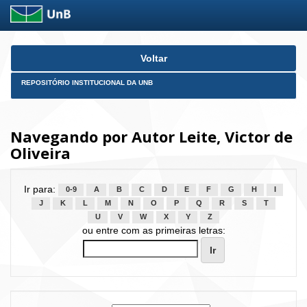
Skip
Voltar
navigation
REPOSITÓRIO INSTITUCIONAL DA UNB
Navegando por Autor Leite, Victor de
Oliveira
Ir para:
0-9
A
B
C
D
E
F
G
H
I
J
K
L
M
N
O
P
Q
R
S
T
U
V
W
X
Y
Z
ou entre com as primeiras letras: