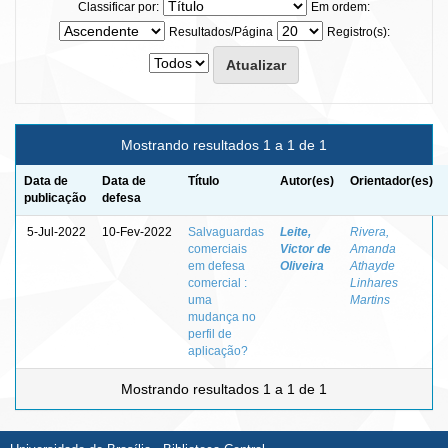
Classificar por:
Em ordem:
Resultados/Página
Registro(s):
Mostrando resultados 1 a 1 de 1
Data de
Data de
Título
Autor(es)
Orientador(es)
publicação
defesa
5-Jul-2022
10-Fev-2022
Salvaguardas
Leite,
Rivera,
comerciais
Victor de
Amanda
em defesa
Oliveira
Athayde
comercial :
Linhares
uma
Martins
mudança no
perfil de
aplicação?
Mostrando resultados 1 a 1 de 1