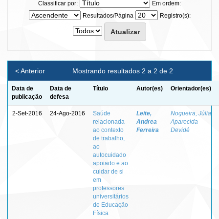
Classificar por:
Em ordem:
Resultados/Página
Registro(s):
< Anterior
Mostrando resultados 2 a 2 de 2
Data de
Data de
Título
Autor(es)
Orientador(es)
publicação
defesa
2-Set-2016
24-Ago-2016
Saúde
Leite,
Nogueira, Júlia
relacionada
Andrea
Aparecida
ao contexto
Ferreira
Devidé
de trabalho,
ao
autocuidado
apoiado e ao
cuidar de si
em
professores
universitários
de Educação
Física