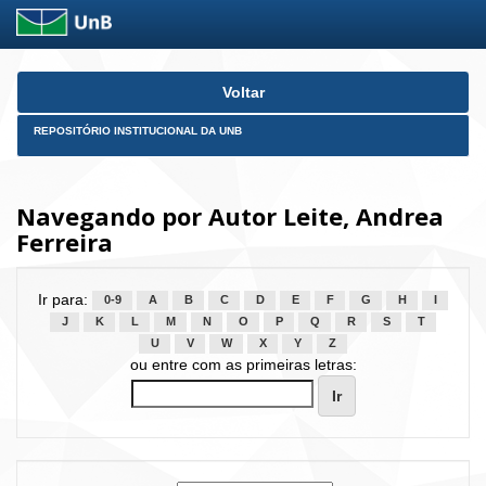
Skip
Voltar
navigation
REPOSITÓRIO INSTITUCIONAL DA UNB
Navegando por Autor Leite, Andrea
Ferreira
Ir para:
0-9
A
B
C
D
E
F
G
H
I
J
K
L
M
N
O
P
Q
R
S
T
U
V
W
X
Y
Z
ou entre com as primeiras letras: