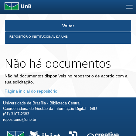
Skip
Voltar
navigation
REPOSITÓRIO INSTITUCIONAL DA UNB
Não há documentos
Não há documentos disponíveis no repositório de acordo com a
sua solicitação.
Página inicial do repositório
Universidade de Brasília - Biblioteca Central
Coordenadoria de Gestão da Informação Digital - GID
(61) 3107-2683
repositorio@unb.br