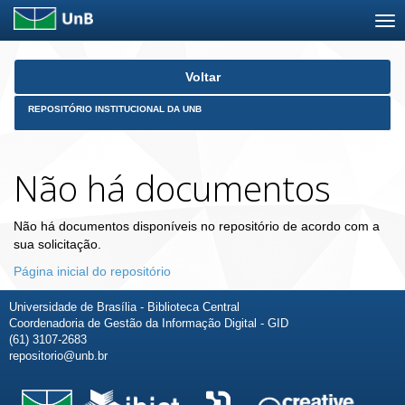
Skip
Voltar
navigation
REPOSITÓRIO INSTITUCIONAL DA UNB
Não há documentos
Não há documentos disponíveis no repositório de acordo com a
sua solicitação.
Página inicial do repositório
Universidade de Brasília - Biblioteca Central
Coordenadoria de Gestão da Informação Digital - GID
(61) 3107-2683
repositorio@unb.br