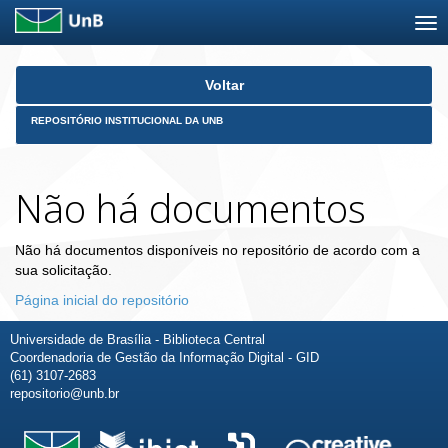
Skip
Voltar
navigation
REPOSITÓRIO INSTITUCIONAL DA UNB
Não há documentos
Não há documentos disponíveis no repositório de acordo com a
sua solicitação.
Página inicial do repositório
Universidade de Brasília - Biblioteca Central
Coordenadoria de Gestão da Informação Digital - GID
(61) 3107-2683
repositorio@unb.br