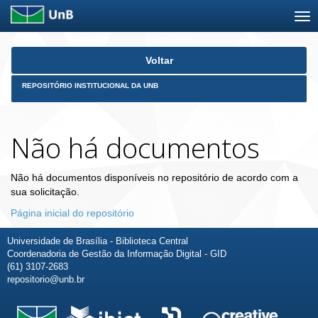
Skip
Voltar
navigation
REPOSITÓRIO INSTITUCIONAL DA UNB
Não há documentos
Não há documentos disponíveis no repositório de acordo com a
sua solicitação.
Página inicial do repositório
Universidade de Brasília - Biblioteca Central
Coordenadoria de Gestão da Informação Digital - GID
(61) 3107-2683
repositorio@unb.br