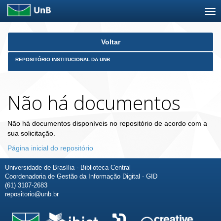
Skip
Voltar
navigation
REPOSITÓRIO INSTITUCIONAL DA UNB
Não há documentos
Não há documentos disponíveis no repositório de acordo com a
sua solicitação.
Página inicial do repositório
Universidade de Brasília - Biblioteca Central
Coordenadoria de Gestão da Informação Digital - GID
(61) 3107-2683
repositorio@unb.br