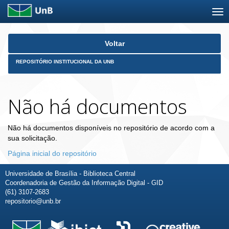
Skip
Voltar
navigation
REPOSITÓRIO INSTITUCIONAL DA UNB
Não há documentos
Não há documentos disponíveis no repositório de acordo com a
sua solicitação.
Página inicial do repositório
Universidade de Brasília - Biblioteca Central
Coordenadoria de Gestão da Informação Digital - GID
(61) 3107-2683
repositorio@unb.br