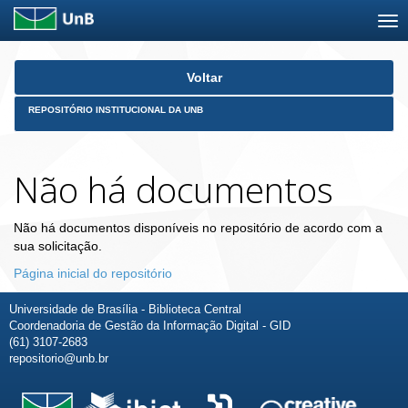
Skip
Voltar
navigation
REPOSITÓRIO INSTITUCIONAL DA UNB
Não há documentos
Não há documentos disponíveis no repositório de acordo com a
sua solicitação.
Página inicial do repositório
Universidade de Brasília - Biblioteca Central
Coordenadoria de Gestão da Informação Digital - GID
(61) 3107-2683
repositorio@unb.br