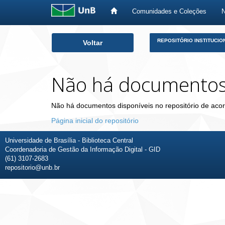
Comunidades e Coleções
Skip
REPOSITÓRIO INSTITUCIO
Voltar
navigation
Não há documento
Não há documentos disponíveis no repositório de acor
Página inicial do repositório
Universidade de Brasília - Biblioteca Central
Coordenadoria de Gestão da Informação Digital - GID
(61) 3107-2683
repositorio@unb.br