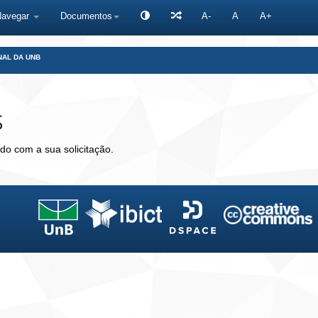
Navegar
Documentos
A-
A
A+
NAL DA UNB
s
do com a sua solicitação.