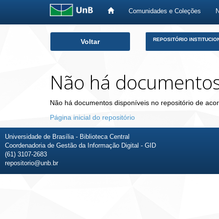
Comunidades e Coleções
Skip
REPOSITÓRIO INSTITUCIO
Voltar
navigation
Não há documento
Não há documentos disponíveis no repositório de acor
Página inicial do repositório
Universidade de Brasília - Biblioteca Central
Coordenadoria de Gestão da Informação Digital - GID
(61) 3107-2683
repositorio@unb.br