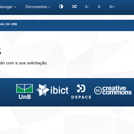
Navegar
Documentos
A-
A
A+
NAL DA UNB
s
do com a sua solicitação.