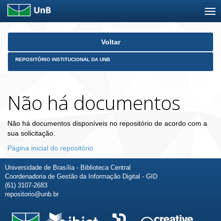
Skip
Voltar
navigation
REPOSITÓRIO INSTITUCIONAL DA UNB
Não há documentos
Não há documentos disponíveis no repositório de acordo com a
sua solicitação.
Página inicial do repositório
Universidade de Brasília - Biblioteca Central
Coordenadoria de Gestão da Informação Digital - GID
(61) 3107-2683
repositorio@unb.br