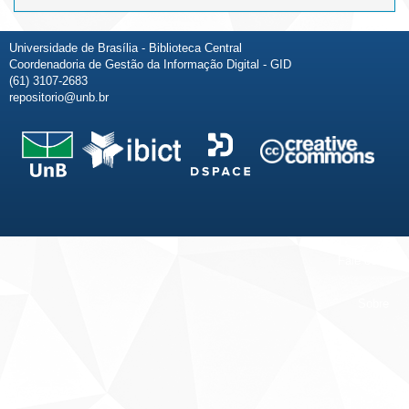
Universidade de Brasília - Biblioteca Central
Coordenadoria de Gestão da Informação Digital - GID
(61) 3107-2683
repositorio@unb.br
Fale conosco
Sobre