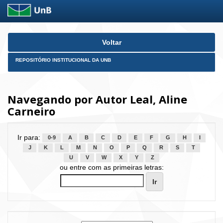
Skip
Voltar
navigation
REPOSITÓRIO INSTITUCIONAL DA UNB
Navegando por Autor Leal, Aline
Carneiro
Ir para:
0-9
A
B
C
D
E
F
G
H
I
J
K
L
M
N
O
P
Q
R
S
T
U
V
W
X
Y
Z
ou entre com as primeiras letras: