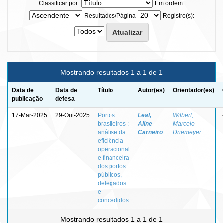
Classificar por:
Em ordem:
Resultados/Página
Registro(s):
Mostrando resultados 1 a 1 de 1
Data de
Data de
Título
Autor(es)
Orientador(es)
publicação
defesa
17-Mar-2025
29-Out-2025
Portos
Leal,
Wilbert,
brasileiros :
Aline
Marcelo
análise da
Carneiro
Driemeyer
eficiência
operacional
e financeira
dos portos
públicos,
delegados
e
concedidos
Mostrando resultados 1 a 1 de 1