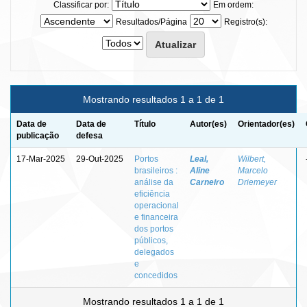
Classificar por:
Em ordem:
Resultados/Página
Registro(s):
Mostrando resultados 1 a 1 de 1
Data de
Data de
Título
Autor(es)
Orientador(es)
publicação
defesa
17-Mar-2025
29-Out-2025
Portos
Leal,
Wilbert,
brasileiros :
Aline
Marcelo
análise da
Carneiro
Driemeyer
eficiência
operacional
e financeira
dos portos
públicos,
delegados
e
concedidos
Mostrando resultados 1 a 1 de 1