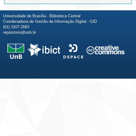
Universidade de Brasília - Biblioteca Central
Coordenadoria de Gestão da Informação Digital - GID
(61) 3107-2683
repositorio@unb.br
Fale conosco
Sobre