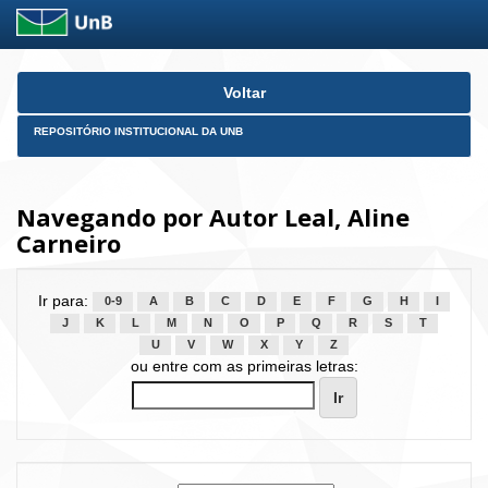
Skip
Voltar
navigation
REPOSITÓRIO INSTITUCIONAL DA UNB
Navegando por Autor Leal, Aline
Carneiro
Ir para:
0-9
A
B
C
D
E
F
G
H
I
J
K
L
M
N
O
P
Q
R
S
T
U
V
W
X
Y
Z
ou entre com as primeiras letras: