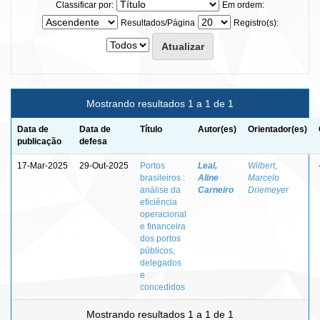
Classificar por:
Em ordem:
Resultados/Página
Registro(s):
Mostrando resultados 1 a 1 de 1
Data de
Data de
Título
Autor(es)
Orientador(es)
publicação
defesa
17-Mar-2025
29-Out-2025
Portos
Leal,
Wilbert,
brasileiros :
Aline
Marcelo
análise da
Carneiro
Driemeyer
eficiência
operacional
e financeira
dos portos
públicos,
delegados
e
concedidos
Mostrando resultados 1 a 1 de 1