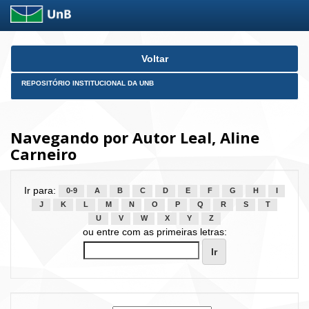
Skip
Voltar
navigation
REPOSITÓRIO INSTITUCIONAL DA UNB
Navegando por Autor Leal, Aline
Carneiro
Ir para:
0-9
A
B
C
D
E
F
G
H
I
J
K
L
M
N
O
P
Q
R
S
T
U
V
W
X
Y
Z
ou entre com as primeiras letras: