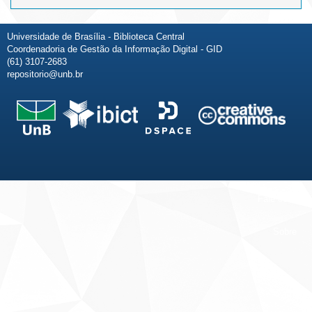
Universidade de Brasília - Biblioteca Central
Coordenadoria de Gestão da Informação Digital - GID
(61) 3107-2683
repositorio@unb.br
Fale conosco
Sobre