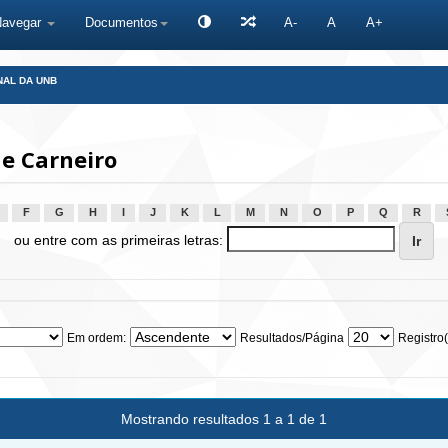
Navegar
Documentos
A-
A
A+
NAL DA UNB
ne Carneiro
F
G
H
I
J
K
L
M
N
O
P
Q
R
ou entre com as primeiras letras:
Em ordem:
Resultados/Página
Registro(
Mostrando resultados 1 a 1 de 1