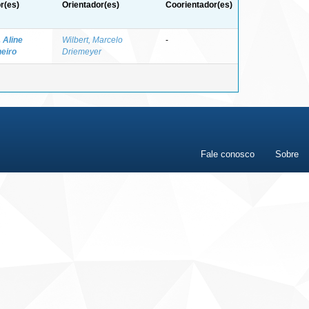
r(es)
Orientador(es)
Coorientador(es)
, Aline
Wilbert, Marcelo
-
eiro
Driemeyer
Fale conosco
Sobre