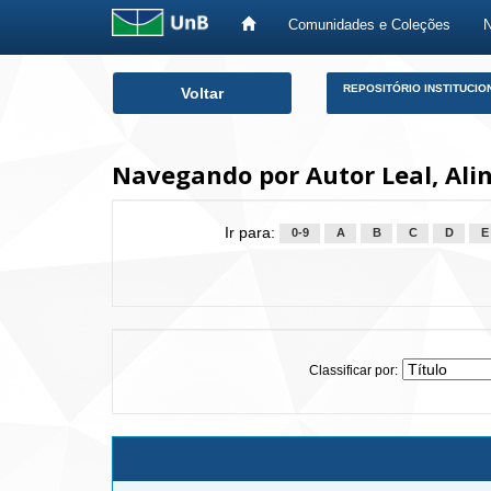
Comunidades e Coleções
Skip
REPOSITÓRIO INSTITUCIO
Voltar
navigation
Navegando por Autor Leal, Ali
Ir para:
0-9
A
B
C
D
E
Classificar por: