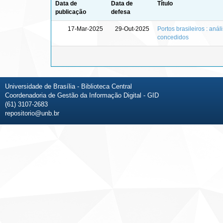
Data de
Data de
Título
publicação
defesa
17-Mar-2025
29-Out-2025
Portos brasileiros : aná
concedidos
Universidade de Brasília - Biblioteca Central
Coordenadoria de Gestão da Informação Digital - GID
(61) 3107-2683
repositorio@unb.br