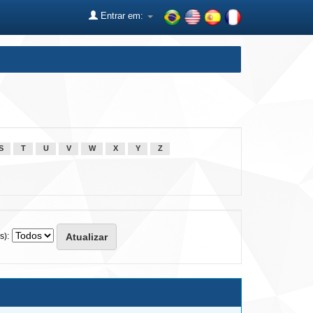
Entrar em:
S
T
U
V
W
X
Y
Z
s):