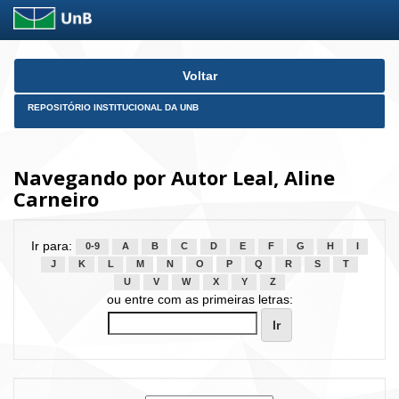
Skip
Voltar
navigation
REPOSITÓRIO INSTITUCIONAL DA UNB
Navegando por Autor Leal, Aline
Carneiro
Ir para:
0-9
A
B
C
D
E
F
G
H
I
J
K
L
M
N
O
P
Q
R
S
T
U
V
W
X
Y
Z
ou entre com as primeiras letras: