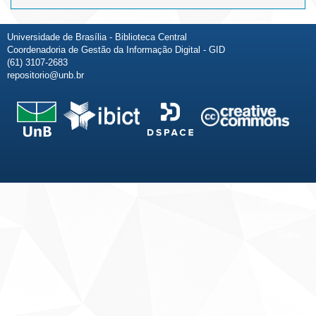
Universidade de Brasília - Biblioteca Central
Coordenadoria de Gestão da Informação Digital - GID
(61) 3107-2683
repositorio@unb.br
Fale conosco
Sobre