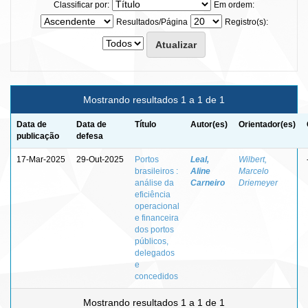
Classificar por:
Em ordem:
Resultados/Página
Registro(s):
Mostrando resultados 1 a 1 de 1
Data de
Data de
Título
Autor(es)
Orientador(es)
publicação
defesa
17-Mar-2025
29-Out-2025
Portos
Leal,
Wilbert,
brasileiros :
Aline
Marcelo
análise da
Carneiro
Driemeyer
eficiência
operacional
e financeira
dos portos
públicos,
delegados
e
concedidos
Mostrando resultados 1 a 1 de 1