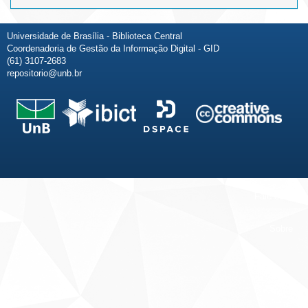
Universidade de Brasília - Biblioteca Central
Coordenadoria de Gestão da Informação Digital - GID
(61) 3107-2683
repositorio@unb.br
Fale conosco
Sobre