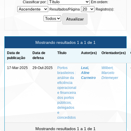
Classificar por:
Em ordem:
Resultados/Página
Registro(s):
Mostrando resultados 1 a 1 de 1
Data de
Data de
Título
Autor(es)
Orientador(es)
publicação
defesa
17-Mar-2025
29-Out-2025
Portos
Leal,
Wilbert,
brasileiros :
Aline
Marcelo
análise da
Carneiro
Driemeyer
eficiência
operacional
e financeira
dos portos
públicos,
delegados
e
concedidos
Mostrando resultados 1 a 1 de 1