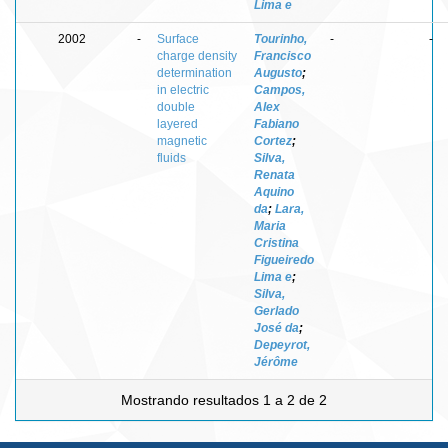
Lima e
2002
-
Surface
Tourinho,
-
-
charge density
Francisco
determination
Augusto
;
in electric
Campos,
double
Alex
layered
Fabiano
magnetic
Cortez
;
fluids
Silva,
Renata
Aquino
da
;
Lara,
Maria
Cristina
Figueiredo
Lima e
;
Silva,
Gerlado
José da
;
Depeyrot,
Jérôme
Mostrando resultados 1 a 2 de 2