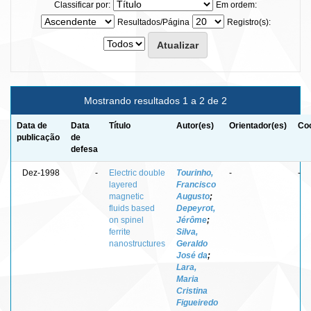
Classificar por:
Em ordem:
Resultados/Página
Registro(s):
Mostrando resultados 1 a 2 de 2
Data de
Data
Título
Autor(es)
Orientador(es)
Coo
publicação
de
defesa
Dez-1998
-
Electric double
Tourinho,
-
-
layered
Francisco
magnetic
Augusto
;
fluids based
Depeyrot,
on spinel
Jérôme
;
ferrite
Silva,
nanostructures
Geraldo
José da
;
Lara,
Maria
Cristina
Figueiredo