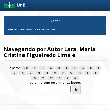
Skip
Voltar
navigation
REPOSITÓRIO INSTITUCIONAL DA UNB
Navegando por Autor Lara, Maria
Cristina Figueiredo Lima e
Ir para:
0-9
A
B
C
D
E
F
G
H
I
J
K
L
M
N
O
P
Q
R
S
T
U
V
W
X
Y
Z
ou entre com as primeiras letras: