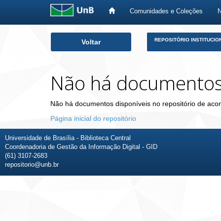
Comunidades e Coleções
Skip
REPOSITÓRIO INSTITUCIO
Voltar
navigation
Não há documento
Não há documentos disponíveis no repositório de acor
Página inicial do repositório
Universidade de Brasília - Biblioteca Central
Coordenadoria de Gestão da Informação Digital - GID
(61) 3107-2683
repositorio@unb.br