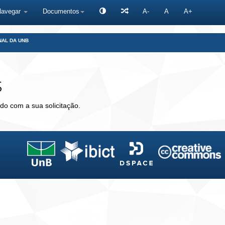
Navegar
Documentos
A-
A
A+
NAL DA UNB
s
do com a sua solicitação.