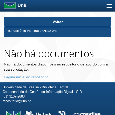
Skip
Voltar
navigation
REPOSITÓRIO INSTITUCIONAL DA UNB
Não há documentos
Não há documentos disponíveis no repositório de acordo com a
sua solicitação.
Página inicial do repositório
Universidade de Brasília - Biblioteca Central
Coordenadoria de Gestão da Informação Digital - GID
(61) 3107-2683
repositorio@unb.br