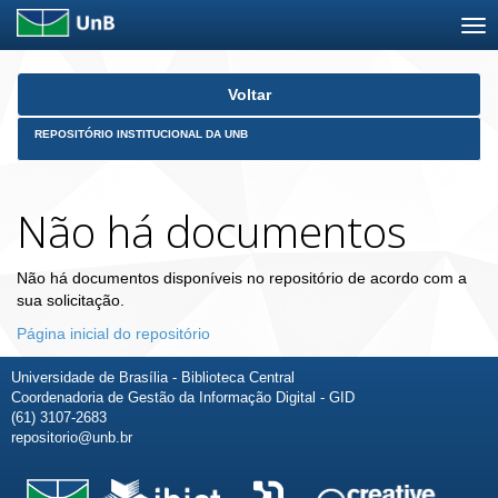
Skip
Voltar
navigation
REPOSITÓRIO INSTITUCIONAL DA UNB
Não há documentos
Não há documentos disponíveis no repositório de acordo com a
sua solicitação.
Página inicial do repositório
Universidade de Brasília - Biblioteca Central
Coordenadoria de Gestão da Informação Digital - GID
(61) 3107-2683
repositorio@unb.br