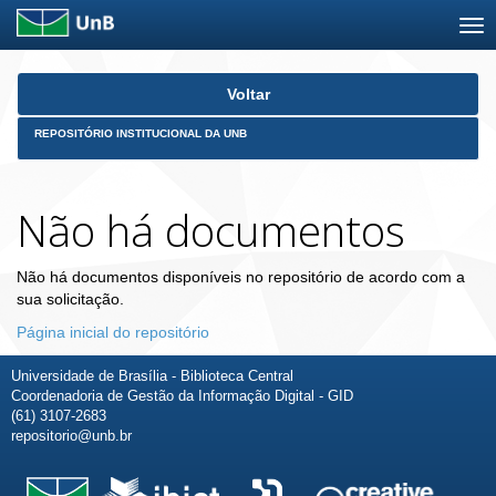
Skip
Voltar
navigation
REPOSITÓRIO INSTITUCIONAL DA UNB
Não há documentos
Não há documentos disponíveis no repositório de acordo com a
sua solicitação.
Página inicial do repositório
Universidade de Brasília - Biblioteca Central
Coordenadoria de Gestão da Informação Digital - GID
(61) 3107-2683
repositorio@unb.br